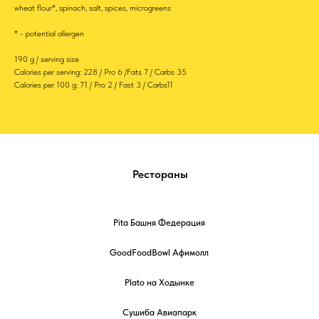
wheat flour*, spinach, salt, spices, microgreens
* - potential allergen
190 g / serving size
Calories per serving: 228 / Pro 6 /Fats 7 / Carbs 35
Calories per 100 g: 71 / Pro 2 / Fast 3 / Carbs11
Рестораны
Pita Башня Федерация
GoodFoodBowl Афимолл
Plato на Ходынке
Сушиба Авиапарк