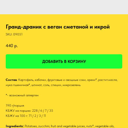
Гранд-драник с веган сметаной и икрой
SKU:
09051
440
р.
ДОБАВИТЬ В КОРЗИНУ
Состав
: Картофель, кабачки, фруктовые и овощные соки, орехи*, растит.масла,
мука пшеничная*, шпинат, соль, специи, микрозелень
*- возможный аллерген
190 г/порция
КБЖУ на порцию: 228 / 6 / 7 / 35
КБЖУ на 100 г: 71 / 2 / 3 / 11
Ingredients:
Potatoes, zucchini, fruit and vegetable juices, nuts*, vegetable oils,