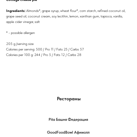
Ingredients:
Almonds*, grape syrup, wheat flour*, corn starch, refined coconut oil,
grape seed oil, coconut cream, soy lecithin, lemon, xanthan gum, tapioca, vanilla,
apple cider vinegar, salt
* - possible allergen
205 g /serving size
Calories per serving: 500 / Pro 11 / Fats 25 / Carbs 57
Calories per 100 g: 244 / Pro 5 / Fats 12 / Carbs 28
Рестораны
Pita Башня Федерация
GoodFoodBowl Афимолл