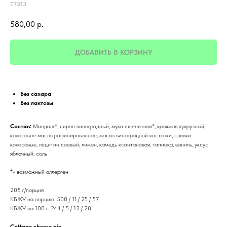
07313
580,00
р.
ДОБАВИТЬ В КОРЗИНУ
Без сахара
Без лактозы
Состав:
Миндаль*, сироп виноградный, мука пшеничная*, крахмал кукрузный,
кокосовое масло рафинированное, масло виноградной косточки, сливки
кокосовые, лецитин соевый, лимон, камедь ксантановая, тапиока, ваниль, уксус
яблочный, соль
*- возможный аллерген
205 г/порция
КБЖУ на порцию: 500 / 11 / 25 / 57
КБЖУ на 100 г: 244 / 5 / 12 / 28
Cottage cheese pie