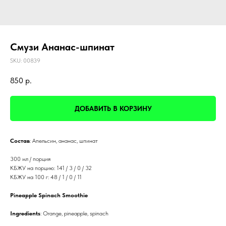
Смузи Ананас-шпинат
SKU:
00839
850
р.
ДОБАВИТЬ В КОРЗИНУ
Состав
: Апельсин, ананас, шпинат
300 мл / порция
КБЖУ на порцию: 141 / 3 / 0 / 32
КБЖУ на 100 г: 48 / 1 / 0 / 11
Pineapple Spinach Smoothie
Ingredients
: Orange, pineapple, spinach