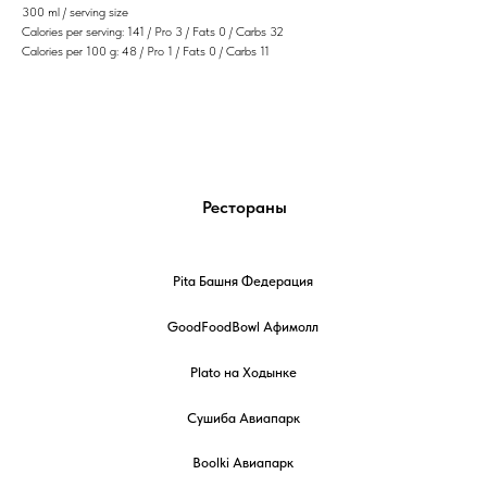
300 ml / serving size
Calories per serving: 141 / Pro 3 / Fats 0 / Carbs 32
Calories per 100 g: 48 / Pro 1 / Fats 0 / Carbs 11
Рестораны
Pita Башня Федерация
GoodFoodBowl Афимолл
Plato на Ходынке
Сушиба Авиапарк
Boolki Авиапарк