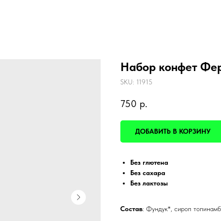
Набор конфет Фе
SKU:
11915
750
р.
ДОБАВИТЬ В КОРЗИНУ
Без глютена
Без сахара
Без лактозы
Состав
: Фундук*, сироп топинамб