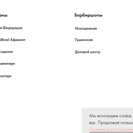
аны
Барбершопы
ня Федерация
Молодежная
dBowl Афимолл
Тушинская
 Ходынке
Деловой центр
Авиапарк
виапарк
Мы используем cookie,
вас. Продолжая пользов
Политикой использован