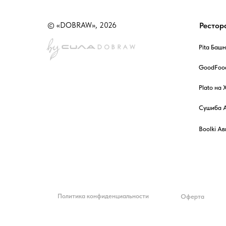
© «DOBRAW», 2026
Рестор
Pita Баш
GoodFoo
Plato на
Сушиба 
Boolki А
Политика конфиденциальности
Оферта