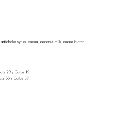
9
 artichoke syrup, cocoa, coconut milk, cocoa butter
Fats 29 / Carbs 19
Fats 55 / Carbs 37