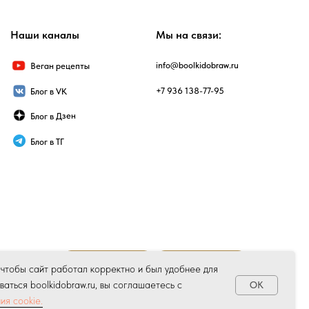
Наши каналы
Мы на связи:
info@boolkidobraw.ru
Веган рецепты
+7 936 138-77-95
Блог в VK
Блог в Дзен
Блог в ТГ
Вакансии
Доставка
 чтобы сайт работал корректно и был удобнее для
аться boolkidobraw.ru, вы соглашаетесь с
OK
ия cookie.