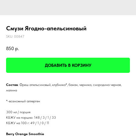
Смузи Ягодно-апельсиновый
SKU:
00847
850
р.
ДОБАВИТЬ В КОРЗИНУ
Состав
: Фреш апельсиновый, клубника*, банан, черника, смородина черная,
малина
*-возможный аллерген
300 мл / порция
КБЖУ на порцию: 148 / 3 / 1 / 33
КБЖУ на 100 г: 49 / 1 / 0 / 11
Berry Orange Smoothie