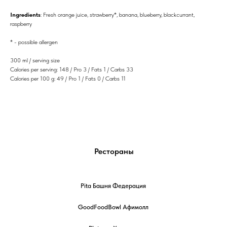
Ingredients
: Fresh orange juice, strawberry*, banana, blueberry, blackcurrant,
raspberry
* - possible allergen
300 ml / serving size
Calories per serving: 148 / Pro 3 / Fats 1 / Carbs 33
Calories per 100 g: 49 / Pro 1 / Fats 0 / Carbs 11
Рестораны
Pita Башня Федерация
GoodFoodBowl Афимолл